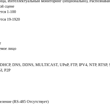
лица, Интеллектуальный мониторинг (опционально), Распознава
ой сцене
тся 1-100
тся 19-1920
т
емое лицо
, DHCP, DNS, DDNS, MULTICAST, UPnP, FTP, IPV4, NTP, RTSP, 
I, P2P
еление (RS-485 Отсутствует)