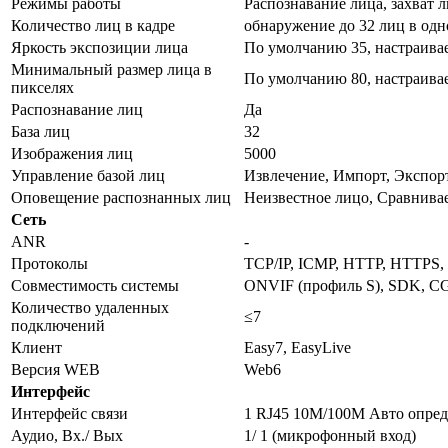
Режимы работы
Распознавание лица, захват 
Количество лиц в кадре
обнаружение до 32 лиц в одн
Яркость экспозиции лица
По умолчанию 35, настраивае
Минимальный размер лица в
По умолчанию 80, настраивае
пикселях
Распознавание лиц
Да
База лиц
32
Изображения лиц
5000
Управление базой лиц
Извлечение, Импорт, Экспор
Оповещение распознанных лиц
Неизвестное лицо, Сравнива
Сеть
ANR
-
Протоколы
TCP/IP, ICMP, HTTP, HTTPS
Совместимость системы
ONVIF (профиль S), SDK, CG
Количество удаленных
≤7
подключений
Клиент
Easy7, EasyLive
Версия WEB
Web6
Интерфейс
Интерфейс связи
1 RJ45 10M/100M Авто опред
Аудио, Вх./ Вых
1/ 1 (микрофонный вход)