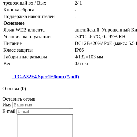
тревожный вх./ Вых
2/ 1
Кнопка сброса
-
Поддержка накопителей
-
Основное
Язык WEB клиента
английский, Упрощенный Ки
Условия эксплуатации
-30°С...65°С, 0...95% RH
Питание
DC12В±20%/ PoE (макс.: 5.5 В
Класс защиты
IP66
Габаритные размеры
Φ132×103 мм
Вес
0.65 кг
TC-A32F4 Spec1E6mm (*.pdf)
Отзывы (
0
)
Оставить
отзыв
Имя
E-mail