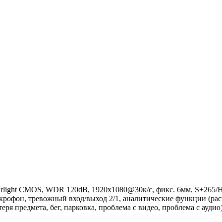
tarlight CMOS, WDR 120dB, 1920x1080@30к/с, фикс. 6мм, S+265/H
икрофон, тревожный вход/выход 2/1, аналитические функции (ра
ря предмета, бег, парковка, проблема с видео, проблема с аудио