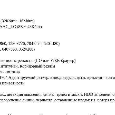
 (32Кбит ~ 16Мбит)
AAC_LC (8К ~ 48Кбит)
960, 1280×720, 704×576, 640×480)
, 640×360, 352×288)
растность, резкость. (ПО или WEB-браузер)
Антитуман, Коридорный режим
оп. потоков
64×64 Адаптируемый размер, вывод недели, даты, времени - всего
а приватности
ых., детекция движения, сигнал тревоги маски, HDD заполнен, 
пересечение линии, периметр, оставленные предметы, потеря пре