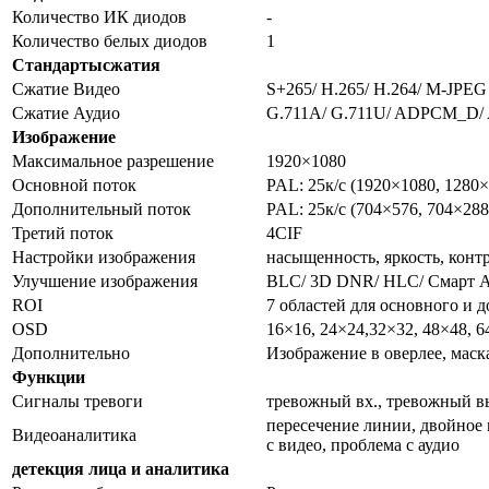
Количество ИК диодов
-
Количество белых диодов
1
Стандарты
с
жатия
Сжатие Видео
S+265/ H.265/ H.264/ M-JPEG
Сжатие Аудио
G.711A/ G.711U/ ADPCM_D/ 
Изображение
Максимальное разрешение
1920×1080
Основной поток
PAL: 25к/с (1920×1080, 1280×
Дополнительный поток
PAL: 25к/с (704×576, 704×288
Третий поток
4CIF
Настройки изображения
насыщенность, яркость, конт
Улучшение изображения
BLC/ 3D DNR/ HLC/ Смарт 
ROI
7 областей для основного и д
OSD
16×16, 24×24,32×32, 48×48, 
Дополнительно
Изображение в оверлее, маск
Функции
Сигналы тревоги
тревожный вх., тревожный в
пересечение линии, двойное 
Видеоаналитика
с видео, проблема с аудио
детекция лица и аналитика