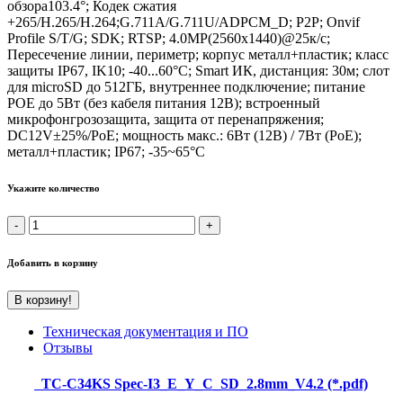
обзора103.4°; Кодек сжатия
+265/H.265/H.264;G.711A/G.711U/ADPCM_D; P2P; Onvif
Profile S/T/G; SDK; RTSP; 4.0MP(2560x1440)@25к/с;
Пересечение линии, периметр; корпус металл+пластик; класс
защиты IP67, IK10; -40...60°С; Smart ИК, дистанция: 30м; слот
для microSD до 512ГБ, внутреннее подключение; питание
POE до 5Вт (без кабеля питания 12В); встроенный
микрофонгрозозащита, защита от перенапряжения;
DC12V±25%/PoE; мощность макс.: 6Вт (12В) / 7Вт (PoE);
металл+пластик; IP67; -35~65°C
Укажите количество
Добавить в корзину
В корзину!
Техническая документация и ПО
Отзывы
TC-C34KS Spec-I3_E_Y_C_SD_2.8mm_V4.2 (*.pdf)