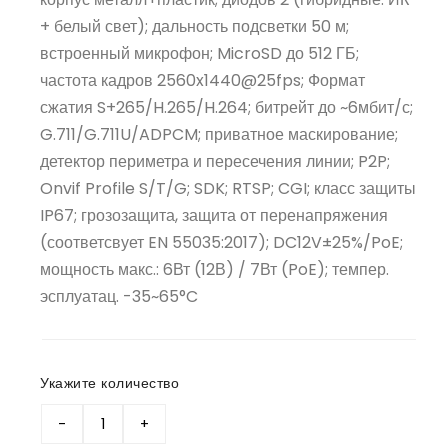
+ белый свет); дальность подсветки 50 м;
встроенный микрофон; MicroSD до 512 ГБ;
частота кадров 2560x1440@25fps; Формат
сжатия S+265/H.265/H.264; битрейт до ~6мбит/с;
G.711/G.711U/ADPCM; приватное маскирование;
детектор периметра и пересечения линии; P2P;
Onvif Profile S/T/G; SDK; RTSP; CGI; класс защиты
IP67; грозозащита, защита от перенапряжения
(соответсвует EN 55035:2017); DC12V±25%/PoE;
мощность макс.: 6Вт (12В) / 7Вт (PoE); темпер.
эсплуатац. -35~65°C
Укажите количество