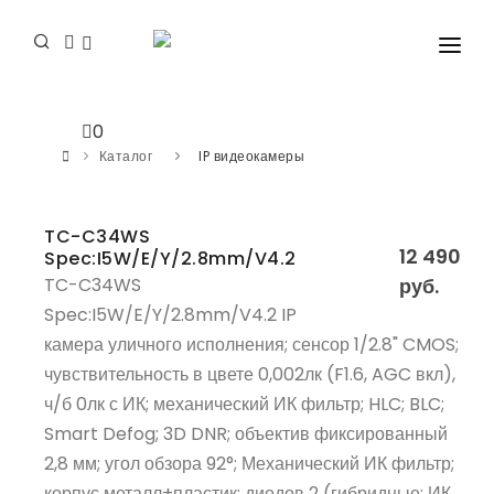
КАТАЛОГ
0
СЕМИНАРЫ
Каталог
IP видеокамеры
ПРОГРАММНОЕ ОБЕСПЕЧЕНИЕ
TC-C34WS
СЕРВИС
12 490
Spec:I5W/E/Y/2.8mm/V4.2
TC-C34WS
руб.
КОНТАКТЫ И ГДЕ КУПИТЬ?
Spec:I5W/E/Y/2.8mm/V4.2 IP
КАТАЛОГ PDF 2025
камера уличного исполнения; сенсор 1/2.8" CMOS;
чувствительность в цвете 0,002лк (F1.6, AGC вкл),
БЛОГ
ч/б 0лк с ИК; механический ИК фильтр; HLC; BLC;
Smart Defog; 3D DNR; объектив фиксированный
2,8 мм; угол обзора 92°; Механический ИК фильтр;
корпус металл+пластик; диодов 2 (гибридные: ИК