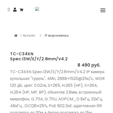
КАТАЛОГ
СЕМИНАРЫ
Каталог
IP видеокамеры
ПРОГРАММНОЕ ОБЕСПЕЧЕНИЕ
TC-C34XN
СЕРВИС
Spec:I3W/E/Y/2.8mm/V4.2
8 490 руб.
КОНТАКТЫ И ГДЕ КУПИТЬ?
TC-C34XN Spec:I3W/E/Y/2.8mm/V4.2 IP камера
КАТАЛОГ PDF 2025
купольная "турель", 4Мп, 2688×1520@25к/c, WDR
120 дБ, цвет: 0.02лк, S+265, H.265 (HP), S+264,
БЛОГ
H.264 (HP, MP, BP), объектив 2.8мм, встроенный
микрофон, G.711A, G.711U, ADPCM_D 8кГц, 32кГц,
48кГц , DC12В±25%, PoE 802.3af, адаптивная ИК
подсветка до 30м + белая подсветка до 15м,