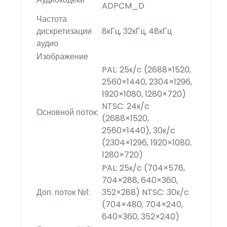
ADPCM_D
Частота
дискретизации
8кГц, 32кГц, 48кГц
аудио
Изображение
PAL: 25к/c (2688×1520,
2560×1440, 2304×1296,
1920×1080, 1280×720)
NTSC: 24к/c
Основной поток:
(2688×1520,
2560×1440), 30к/c
(2304×1296, 1920×1080,
1280×720)
PAL: 25к/c (704×576,
704×288, 640×360,
Доп. поток №1:
352×288) NTSC: 30к/c
(704×480, 704×240,
640×360, 352×240)