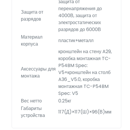
защита от
перенапряжения до
Защита от
4000В, защита от
разрядов
электростатических
разрядов до 6000В
Материал
пластик+металл
корпуса
кронштейн на стену A29,
коробка монтажная TC-
P54BM Spec:
Аксессуары для
V5+кронштейн на столб
монтажа
A36_V5.0, коробка
монтажная TC-P54BM
Spec: V5
Вес нетто
0.25кг
Габариты
117(Д)×117(Ш)×96(В)мм
устройства