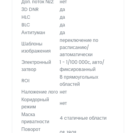
Доп. поток №2:
нет
3D DNR
да
HLC
да
BLC
да
Антитуман
да
переключение по
Шаблоны
расписанию/
изображения
автоматически
Электронный
1 - 1/100 000с, авто/
затвор
фиксированный
8 прямоугольных
ROI
областей
Наложение лого
нет
Коридорный
нет
режим
Маска
4 cтатичные области
приватности
Поворот
0°, 180°