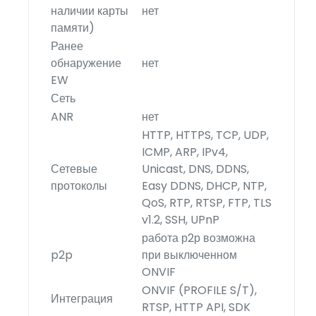
наличии карты
нет
памяти)
Ранее
обнаружение
нет
EW
Сеть
ANR
нет
HTTP, HTTPS, TCP, UDP,
ICMP, ARP, IPv4,
Сетевые
Unicast, DNS, DDNS,
протоколы
Easy DDNS, DHCP, NTP,
QoS, RTP, RTSP, FTP, TLS
v1.2, SSH, UPnP
работа р2р возможна
p2p
при выключенном
ONVIF
ONVIF (PROFILE S/T),
Интеграция
RTSP, HTTP API, SDK