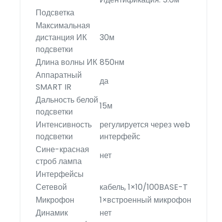
Подсветка
Максимальная
дистанция ИК
30м
подсветки
Длина волны ИК
850нм
Аппаратный
да
SMART IR
Дальность белой
15м
подсветки
Интенсивность
регулируется через web
подсветки
интерфейс
Сине-красная
нет
строб лампа
Интерфейсы
Сетевой
кабель, 1×10/100BASE-T
Микрофон
1×встроенный микрофон
Динамик
нет