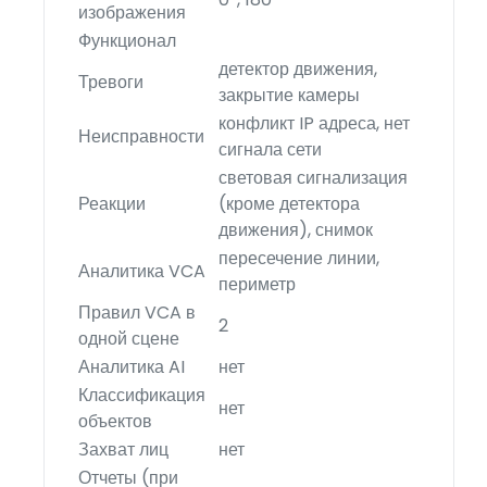
изображения
Функционал
детектор движения,
Тревоги
закрытие камеры
конфликт IP адреса, нет
Неисправности
сигнала сети
световая сигнализация
Реакции
(кроме детектора
движения), снимок
пересечение линии,
Аналитика VCA
периметр
Правил VCA в
2
одной сцене
Аналитика AI
нет
Классификация
нет
объектов
Захват лиц
нет
Отчеты (при