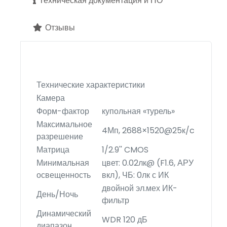
Техническая документация и ПО
Отзывы
Технические характеристики
Камера
Форм-фактор
купольная «турель»
Максимальное
4Мп, 2688×1520@25к/c
разрешение
Матрица
1/2.9'' CMOS
Минимальная
цвет: 0.02лк@ (F1.6, АРУ
освещенность
вкл), ЧБ: 0лк с ИК
двойной эл.мех ИК-
День/Ночь
фильтр
Динамический
WDR 120 дБ
диапазон