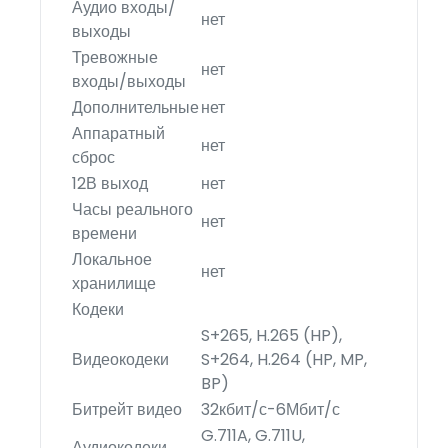
Аудио входы/
нет
выходы
Тревожные
нет
входы/выходы
Дополнительные
нет
Аппаратный
нет
сброс
12В выход
нет
Часы реального
нет
времени
Локальное
нет
хранилище
Кодеки
S+265, H.265 (HP),
Видеокодеки
S+264, H.264 (HP, MP,
BP)
Битрейт видео
32кбит/с-6Мбит/с
G.711A, G.711U,
Аудиокодеки