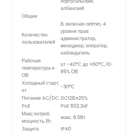
португальский,
албанский
Общие
8, включая admin, 4
уровня прав:
Количество
администратор,
пользователей
менеджер, оператор,
наблюдатель
Рабочая
от -40°С до +60°С, 10-
температура и
95% ОВ
ОВ
Холодный старт,
-30°С
от
Питание AC/DC
DC12В±25%
PoE
PoE 802.3af
Макс.потреб.
макс. 6.5Вт
мощность, Вт
Защита
IP40