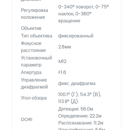
0-340° поворот, 0-75°
Регулировка
наклон, 0-360°
положения
вращение
Объектив
Тип объектива
фиксированный
Фокусное
2.8мм
расстояние
Установочный
M12
параметр
Апертура
F1.6
Управление
фикс. диафрагма
диафрагмой
100.1° (Г), 54.3° (В),
Угол обзора
113.9° (Д)
Детекция: 56.0м
Определение: 22.2м
DORI
Распознавание: 11.2м
Идентификация: 5.6м