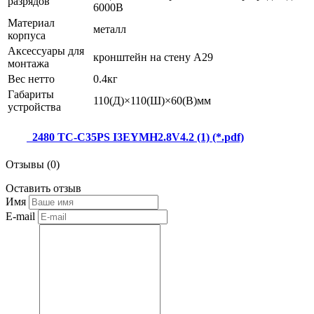
разрядов
6000В
Материал
металл
корпуса
Аксессуары для
кронштейн на стену A29
монтажа
Вес нетто
0.4кг
Габариты
110(Д)×110(Ш)×60(В)мм
устройства
2480 TC-C35PS I3EYMH2.8V4.2 (1) (*.pdf)
Отзывы (
0
)
Оставить
отзыв
Имя
E-mail