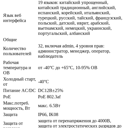
19 языков: китайский упрощенный,
китайский традиционный, английский,
испанский, корейский, итальянский,
Язык веб
турецкий, русский, тайский, французский,
интерфейса
польский, датский, иврит, арабский,
вьетнамский, немецкий, украинский,
португальский, албанский
Общие
32, включая admin, 4 уровня прав:
Количество
администратор, менеджер, оператор,
пользователей
наблюдатель
Рабочая
температура и
от -40°С до +65°С, 10-95% ОВ
ОВ
Холодный старт,
-40°С
от
Питание AC/DC
DC12В±25%
PoE
PoE 802.3af
Макс.потреб.
макс. 6.5Вт
мощность, Вт
Защита
IP66, IK08
защита от перенапряжения до 4000В,
Защита от
защита от электростатических разрядов до