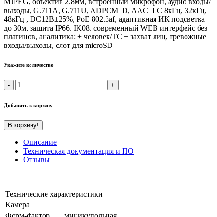
MJPEG, объектив 2.8мм, встроенный микрофон, аудио входы/
выходы, G.711A, G.711U, ADPCM_D, AAC_LC 8кГц, 32кГц,
48кГц , DC12В±25%, PoE 802.3af, адаптивная ИК подсветка
до 30м, защита IP66, IK08, современный WEB интерфейс без
плагинов, аналитика: + человек/ТС + захват лиц, тревожные
входы/выходы, слот для microSD
Укажите количество
Добавить в корзину
В корзину!
Описание
Техническая документация и ПО
Отзывы
Технические характеристики
Камера
Форм-фактор
миникупольная