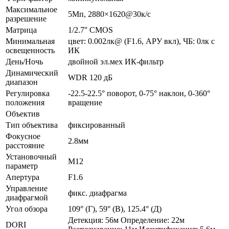
Максимальное
5Мп, 2880×1620@30к/c
разрешение
Матрица
1/2.7'' CMOS
Минимальная
цвет: 0.002лк@ (F1.6, АРУ вкл), ЧБ: 0лк с
освещенность
ИК
День/Ночь
двойной эл.мех ИК-фильтр
Динамический
WDR 120 дБ
диапазон
Регулировка
-22.5-22.5° поворот, 0-75° наклон, 0-360°
положения
вращение
Объектив
Тип объектива
фиксированный
Фокусное
2.8мм
расстояние
Установочный
M12
параметр
Апертура
F1.6
Управление
фикс. диафрагма
диафрагмой
Угол обзора
109° (Г), 59° (В), 125.4° (Д)
Детекция: 56м Определение: 22м
DORI