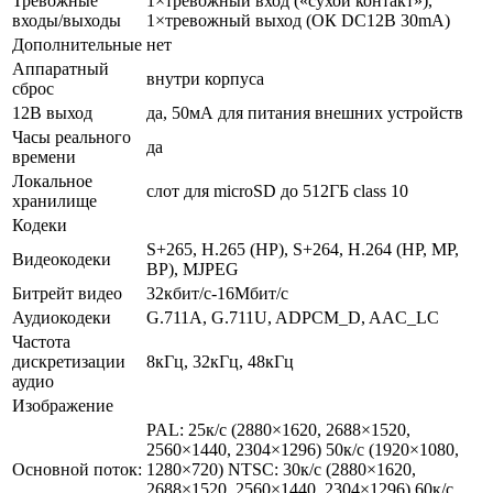
Тревожные
1×тревожный вход («сухой контакт»),
входы/выходы
1×тревожный выход (ОК DC12В 30mA)
Дополнительные
нет
Аппаратный
внутри корпуса
сброс
12В выход
да, 50мА для питания внешних устройств
Часы реального
да
времени
Локальное
слот для microSD до 512ГБ class 10
хранилище
Кодеки
S+265, H.265 (HP), S+264, H.264 (HP, MP,
Видеокодеки
BP), MJPEG
Битрейт видео
32кбит/с-16Мбит/с
Аудиокодеки
G.711A, G.711U, ADPCM_D, AAC_LC
Частота
дискретизации
8кГц, 32кГц, 48кГц
аудио
Изображение
PAL: 25к/c (2880×1620, 2688×1520,
2560×1440, 2304×1296) 50к/c (1920×1080,
Основной поток:
1280×720) NTSC: 30к/c (2880×1620,
2688×1520, 2560×1440, 2304×1296) 60к/c