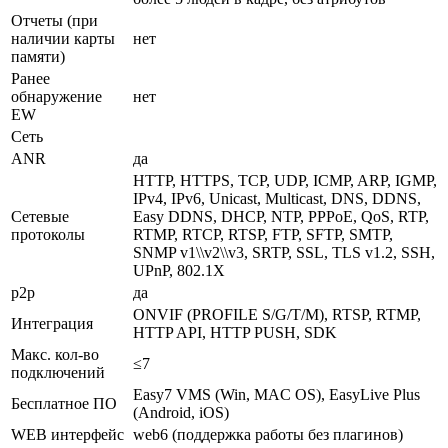
Отчеты (при
наличии карты
нет
памяти)
Ранее
обнаружение
нет
EW
Сеть
ANR
да
HTTP, HTTPS, TCP, UDP, ICMP, ARP, IGMP,
IPv4, IPv6, Unicast, Multicast, DNS, DDNS,
Сетевые
Easy DDNS, DHCP, NTP, PPPoE, QoS, RTP,
протоколы
RTMP, RTCP, RTSP, FTP, SFTP, SMTP,
SNMP v1\\v2\\v3, SRTP, SSL, TLS v1.2, SSH,
UPnP, 802.1X
p2p
да
ONVIF (PROFILE S/G/T/M), RTSP, RTMP,
Интеграция
HTTP API, HTTP PUSH, SDK
Макс. кол-во
≤7
подключений
Easy7 VMS (Win, MAC OS), EasyLive Plus
Бесплатное ПО
(Android, iOS)
WEB интерфейс
web6 (поддержка работы без плагинов)