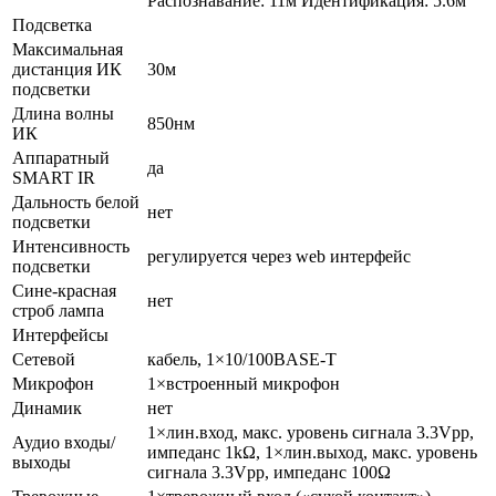
Распознавание: 11м Идентификация: 5.6м
Подсветка
Максимальная
дистанция ИК
30м
подсветки
Длина волны
850нм
ИК
Аппаратный
да
SMART IR
Дальность белой
нет
подсветки
Интенсивность
регулируется через web интерфейс
подсветки
Сине-красная
нет
строб лампа
Интерфейсы
Сетевой
кабель, 1×10/100BASE-T
Микрофон
1×встроенный микрофон
Динамик
нет
1×лин.вход, макс. уровень сигнала 3.3Vpp,
Аудио входы/
импеданс 1kΩ, 1×лин.выход, макс. уровень
выходы
сигнала 3.3Vpp, импеданс 100Ω