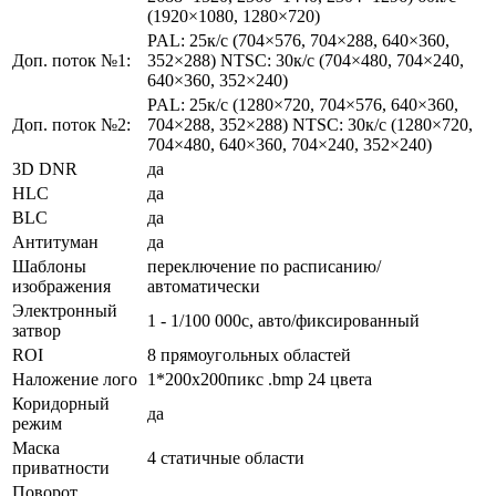
(1920×1080, 1280×720)
PAL: 25к/c (704×576, 704×288, 640×360,
Доп. поток №1:
352×288) NTSC: 30к/c (704×480, 704×240,
640×360, 352×240)
PAL: 25к/c (1280×720, 704×576, 640×360,
Доп. поток №2:
704×288, 352×288) NTSC: 30к/c (1280×720,
704×480, 640×360, 704×240, 352×240)
3D DNR
да
HLC
да
BLC
да
Антитуман
да
Шаблоны
переключение по расписанию/
изображения
автоматически
Электронный
1 - 1/100 000с, авто/фиксированный
затвор
ROI
8 прямоугольных областей
Наложение лого
1*200x200пикс .bmp 24 цвета
Коридорный
да
режим
Маска
4 cтатичные области
приватности
Поворот