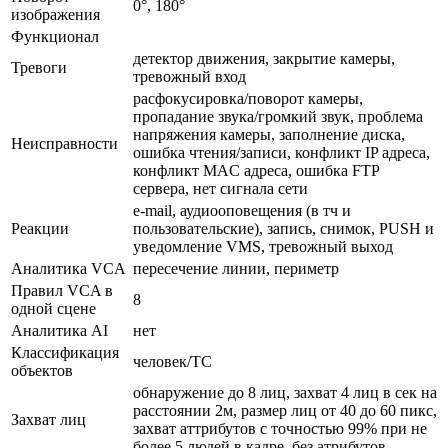
0°, 180°
изображения
Функционал
детектор движения, закрытие камеры,
Тревоги
тревожный вход
расфокусировка/поворот камеры,
пропадание звука/громкий звук, проблема
напряжения камеры, заполнение диска,
Неисправности
ошибка чтения/записи, конфликт IP адреса,
конфликт MAC адреса, ошибка FTP
сервера, нет сигнала сети
e-mail, аудиооповещения (в тч и
Реакции
пользовательские), запись, снимок, PUSH и
уведомление VMS, тревожный выход
Аналитика VCA
пересечение линии, периметр
Правил VCA в
8
одной сцене
Аналитика AI
нет
Классификация
человек/ТС
объектов
обнаружение до 8 лиц, захват 4 лиц в сек на
расстоянии 2м, размер лиц от 40 до 60 пикс,
Захват лиц
захват аттрибутов с точностью 99% при не
более 5 людей в кадре, без атрибутов