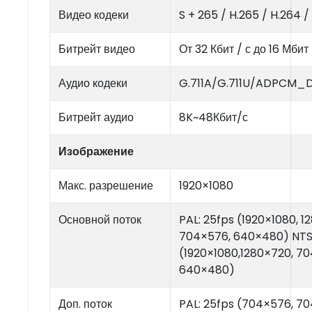
Видео кодеки
S + 265 / H.265 / H.264
Битрейт видео
От 32 Кбит / с до 16 Мбит 
Аудио кодеки
G.711A/G.711U/ADPCM
Битрейт аудио
8K~48Кбит/с
Изображение
Макс. разрешение
1920×1080
Основной поток
PAL: 25fps (1920×1080, 1
704×576, 640×480) NTS
(1920×1080,1280×720, 7
640×480)
Доп. поток
PAL: 25fps (704×576, 7