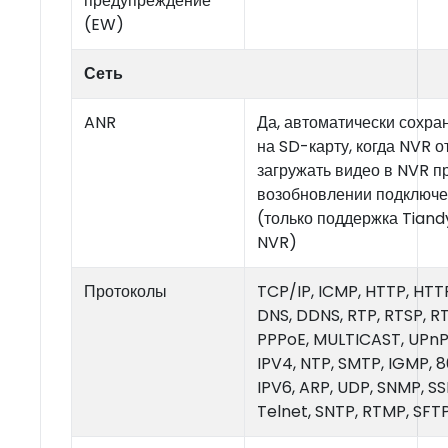
предупреждение
(EW)
Сеть
ANR
Да, автоматически сохра
на SD-карту, когда NVR о
загружать видео в NVR п
возобновлении подключ
(только поддержка Tian
NVR)
Протоколы
TCP/IP, ICMP, HTTP, HTT
DNS, DDNS, RTP, RTSP, R
PPPoE, MULTICAST, UPnP,
IPV4, NTP, SMTP, IGMP, 80
IPV6, ARP, UDP, SNMP, SSL
Telnet, SNTP, RTMP, SFTP