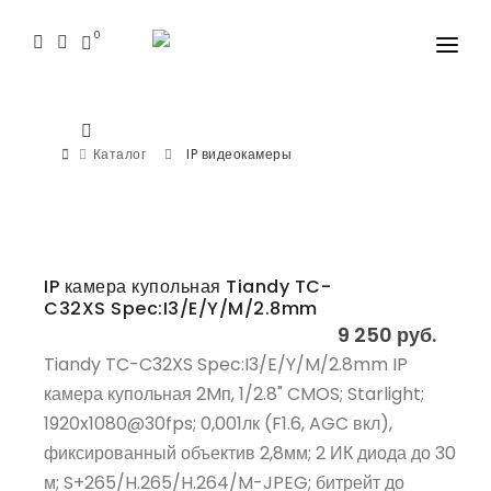
0
КАТАЛОГ
СЕМИНАРЫ
Каталог
IP видеокамеры
ПРОГРАММНОЕ ОБЕСПЕЧЕНИЕ
СЕРВИС
IP камера купольная Tiandy TC-
КОНТАКТЫ И ГДЕ КУПИТЬ?
C32XS Spec:I3/E/Y/M/2.8mm
9 250 руб.
КАТАЛОГ PDF 2025
Tiandy TC-C32XS Spec:I3/E/Y/M/2.8mm IP
БЛОГ
камера купольная 2Mп, 1/2.8" CMOS; Starlight;
1920x1080@30fps; 0,001лк (F1.6, AGC вкл),
фиксированный объектив 2,8мм; 2 ИК диода до 30
м; S+265/H.265/H.264/M-JPEG; битрейт до