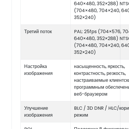
640×480, 352×288) NTSC
(704×480, 704×240, 64
352×240)
Третий поток
PAL: 25fps (704×576, 7
640×480, 352×288) NTSC
(704×480, 704×240, 64
352×240)
Настройка
насыщенность, яркость,
изображения
контрастность, резкость,
настраиваемые клиентск
программным обеспечен
веб-браузером
Улучшение
BLC / 3D DNR / HLC/кор
изображения
режим