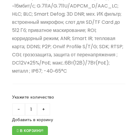
~16мбит/с; G.711A/G.711U/ADPCM_D/AAC_LC;
HLC; BLC; Smart Defog; 3D DNR; мех. ИК фильтр;
встроенный микрофон; слот для SD/TF Card до
512 Гб; приватное маскирование; ROI;
корридорный режим; ANR; Smart IR; тепловая
карта; DDNS; P2P; Onvif Profile S/T/G; SDK; RTSP;
CGI; грозозащита, защита от перенапряжения ;
DC12V±25%/PoE; макс.:6Вт(12В)/7Вт(PoE);
металл ; IP67; -40~65°C
Укажите количество
Добавить в корзину
В КОРЗИНУ!