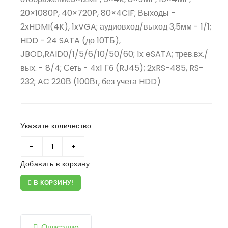
20×1080P, 40×720P, 80×4CIF; Выходы -
2xHDMI(4K), 1xVGA; аудиовход/выход 3,5мм - 1/1;
HDD - 24 SATA (до 10ТБ),
JBOD,RAID0/1/5/6/10/50/60; 1x eSATA; трев.вх./
вых. - 8/4; Сеть - 4x1 Гб (RJ45); 2xRS-485, RS-
232; AC 220В (100Вт, без учета HDD)
Укажите количество
Добавить в корзину
В КОРЗИНУ!
Описание