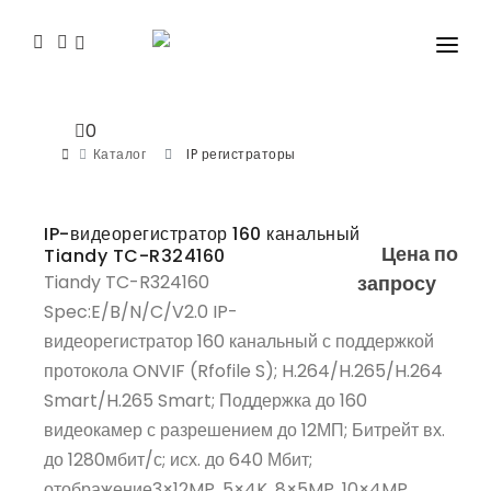
КАТАЛОГ
0
СЕМИНАРЫ
Каталог
IP регистраторы
ПРОГРАММНОЕ ОБЕСПЕЧЕНИЕ
IP-видеорегистратор 160 канальный
СЕРВИС
Цена по
Tiandy TC-R324160
Spec:E/B/N/C/V2.0
Tiandy TC-R324160
запросу
КОНТАКТЫ И ГДЕ КУПИТЬ?
Spec:E/B/N/C/V2.0 IP-
КАТАЛОГ PDF 2025
видеорегистратор 160 канальный с поддержкой
протокола ONVIF (Rfofile S); H.264/H.265/H.264
БЛОГ
Smart/H.265 Smart; Поддержка до 160
видеокамер с разрешением до 12МП; Битрейт вх.
до 1280мбит/с; исх. до 640 Мбит;
отображение3×12MP, 5×4K, 8×5MP, 10×4MP,