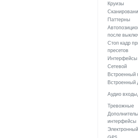
Круизы
Сканирован
Паттерны
Автопозицио
после выклю
Стоп кадр пр
пресетов
Интерфейсы
Сетевой
Встроенный
Встроенный 
Аудио вход
Тревожные
Дополнител
интерфейсы
Электронный
GPS