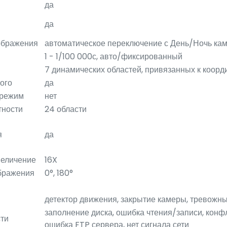
да
да
ображения
автоматическое переключение с День/Ночь ка
1 - 1/100 000с, авто/фиксированный
7 динамических областей, привязанных к коорд
ого
да
 режим
нет
тности
24 области
я
да
еличение
16X
бражения
0°, 180°
детектор движения, закрытие камеры, тревожн
заполнение диска, ошибка чтения/записи, конф
ти
ошибка FTP сервера, нет сигнала сети