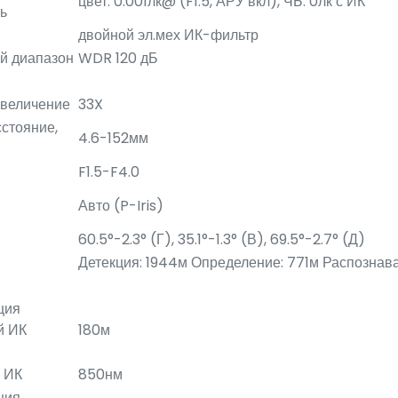
цвет: 0.001лк@ (F1.5, АРУ вкл), ЧБ: 0лк с ИК
ь
двойной эл.мех ИК-фильтр
й диапазон
WDR 120 дБ
увеличение
33X
стояние,
4.6-152мм
F1.5-F4.0
Авто (P-Iris)
60.5°-2.3° (Г), 35.1°-1.3° (В), 69.5°-2.7° (Д)
Детекция: 1944м Определение: 771м Распознав
ция
й ИК
180м
 ИК
850нм
ция