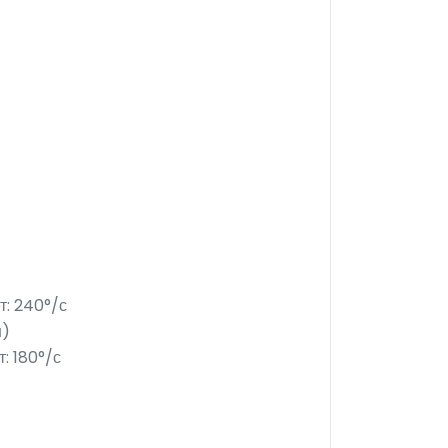
т: 240°/с
н)
: 180°/с