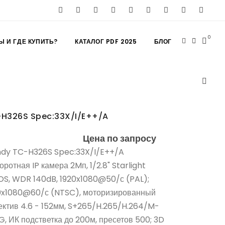
0
Ы И ГДЕ КУПИТЬ?
КАТАЛОГ PDF 2025
БЛОГ
H326S Spec:33X/I/E++/A
Цена по запросу
ndy TC-H326S Spec:33X/I/E++/A
ротная IP камера 2Mп, 1/2.8" Starlight
S, WDR 140dB, 1920x1080@50/с (PAL);
0x1080@60/с (NTSC), моторизированный
ектив 4.6 - 152мм, S+265/H.265/H.264/M-
G, ИК подстветка до 200м, пресетов 500; 3D