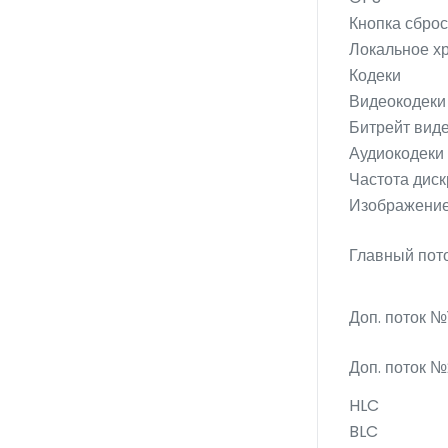
Кнопка сбро
Локальное х
Кодеки
Видеокодеки
Битрейт вид
Аудиокодеки
Частота диск
Изображени
Главный пото
Доп. поток №1
Доп. поток №
HLC
BLC