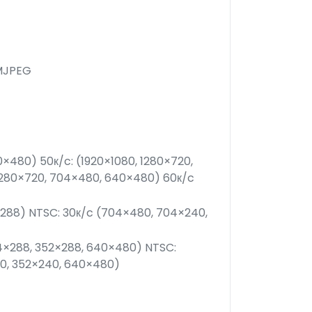
 MJPEG
0×480) 50к/c: (1920×1080, 1280×720,
1280×720, 704×480, 640×480) 60к/c
×288) NTSC: 30к/c (704×480, 704×240,
04×288, 352×288, 640×480) NTSC:
40, 352×240, 640×480)