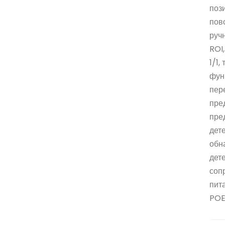
поз
пов
ручн
ROI
1/1
фун
пер
пре
пре
дет
обн
дете
соп
пит
PO