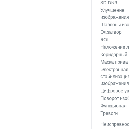
3D DNR
Улучшение
изображения
Шаблоны из
Эл.затвор
ROI
Наложение л
Коридорный
Маска прива
Электронная
стабилизаци
изображения
Цифровое ув
Поворот изо
Функционал
Тревоги
Неисправнос