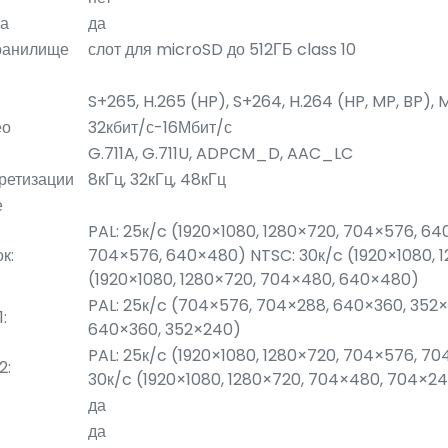
са
да
ранилище
слот для microSD до 512ГБ class 10
S+265, H.265 (HP), S+264, H.264 (HP, MP, BP),
ео
32кбит/с-16Мбит/с
G.711A, G.711U, ADPCM_D, AAC_LC
ретизации
8кГц, 32кГц, 48кГц
е
PAL: 25к/c (1920×1080, 1280×720, 704×576, 64
к:
704×576, 640×480) NTSC: 30к/c (1920×1080, 
(1920×1080, 1280×720, 704×480, 640×480)
PAL: 25к/c (704×576, 704×288, 640×360, 352
:
640×360, 352×240)
PAL: 25к/c (1920×1080, 1280×720, 704×576, 7
2:
30к/c (1920×1080, 1280×720, 704×480, 704×2
да
да