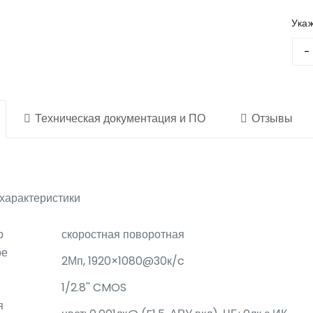
Ука
Техническая документация и ПО
Отзывы
характеристики
р
скоростная поворотная
ое
2Мп, 1920×1080@30к/c
1/2.8'' CMOS
я