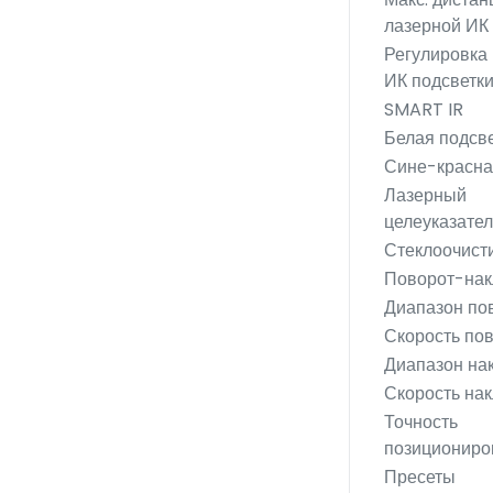
лазерной ИК
Регулировка
ИК подсветк
SMART IR
Белая подсве
Сине-красна
Лазерный
целеуказател
Стеклоочист
Поворот-нак
Диапазон по
Скорость по
Диапазон на
Скорость на
Точность
позициониро
Пресеты