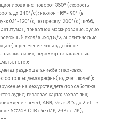
иционирование; поворот 360° (скорость
орота до 240°/с); наклон -16°~ 90° (в
ую: 0.1°~ 120°/с, по пресету: 200°/с); IP66,
, антитуман, приватное маскирование, аудио
, тревожный вход/выход 8/2, аналитические
кции (пересечение линии, двойное
есечение линии, периметр, оставленные
дметы, потеря
дмета.праздношатание;бег; парковка;
ектор толпы; демография(подсчет людей);
аружение на дежурстве;детектор саботажа;
ктор аудио; тепловая карта; захват лиц;
ровождение цели); ANR; MicroSD, до 256 ГБ;
ание AC24В (21Вт без ИК, 26Вт с ИК),
E++