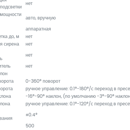
нет
 подсветки
 мощности
авто, вручную
и
аппаратная
тка до, м
нет
я сирена
нет
нет
ь
итель
нет
лон
ворота
0-360° поворот
ворота
ручное управление: 0.1°-180°/с переход в пресе
клона
-16°-90° наклон, (по умолчанию -3°-90° накло
клона
ручное управление: 0.1°-120°/с переход в пресет
±0.4°
вания
500