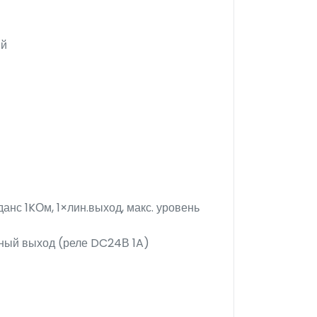
ий
данс 1KОм, 1×лин.выход, макс. уровень
жный выход (реле DC24В 1A)