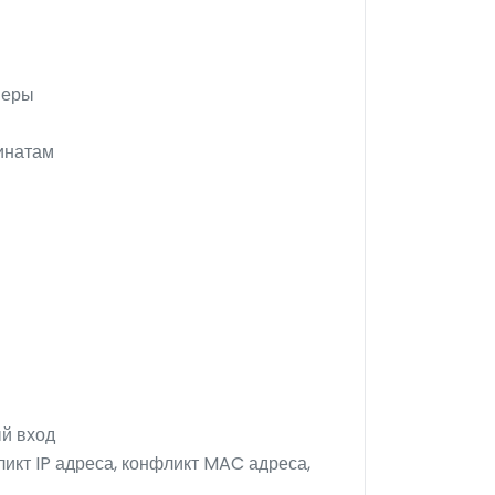
меры
инатам
ый вход
ликт IP адреса, конфликт MAC адреса,