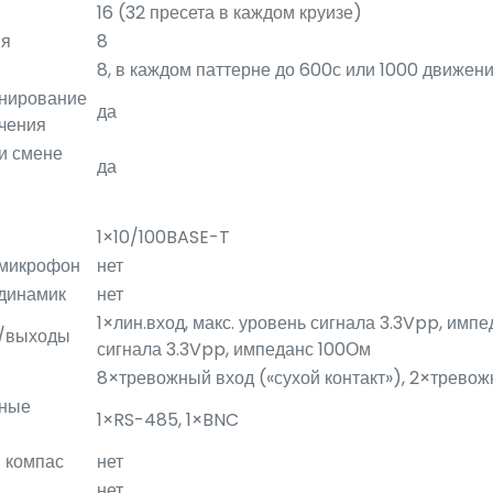
16 (32 пресета в каждом круизе)
ия
8
8, в каждом паттерне до 600с или 1000 движен
нирование
да
чения
и смене
да
1×10/100BASE-T
 микрофон
нет
динамик
нет
1×лин.вход, макс. уровень сигнала 3.3Vpp, импе
ы/выходы
сигнала 3.3Vpp, импеданс 100Ом
8×тревожный вход («сухой контакт»), 2×трево
ьные
1×RS-485, 1×BNC
 компас
нет
нет