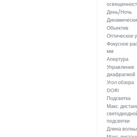
освещенност
День/Ночь
Динамически
Объектив
Оптическое 
Фокусное рас
мм
Апертура
Управление
диафрагмой
Угол обзора
DORI
Подсветка
Макс. дистан
светодиодно
подсветки
Длина волны
Макс. дистан