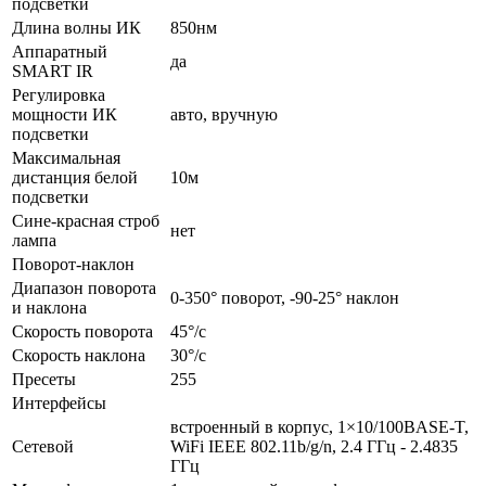
подсветки
Длина волны ИК
850нм
Аппаратный
да
SMART IR
Регулировка
мощности ИК
авто, вручную
подсветки
Максимальная
дистанция белой
10м
подсветки
Сине-красная строб
нет
лампа
Поворот-наклон
Диапазон поворота
0-350° поворот, -90-25° наклон
и наклона
Скорость поворота
45°/с
Скорость наклона
30°/с
Пресеты
255
Интерфейсы
встроенный в корпус, 1×10/100BASE-T,
Сетевой
WiFi IEEE 802.11b/g/n, 2.4 ГГц - 2.4835
ГГц