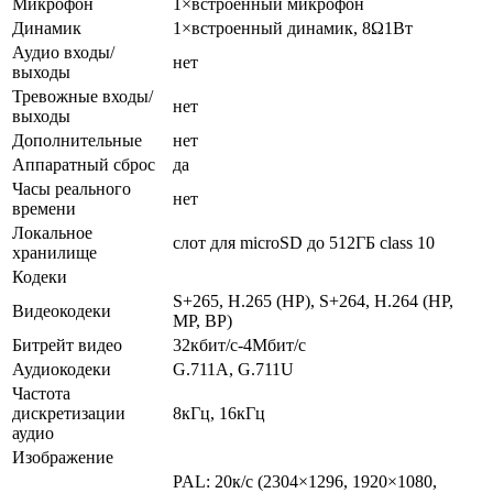
Микрофон
1×встроенный микрофон
Динамик
1×встроенный динамик, 8Ω1Вт
Аудио входы/
нет
выходы
Тревожные входы/
нет
выходы
Дополнительные
нет
Аппаратный сброс
да
Часы реального
нет
времени
Локальное
слот для microSD до 512ГБ class 10
хранилище
Кодеки
S+265, H.265 (HP), S+264, H.264 (HP,
Видеокодеки
MP, BP)
Битрейт видео
32кбит/с-4Мбит/с
Аудиокодеки
G.711A, G.711U
Частота
дискретизации
8кГц, 16кГц
аудио
Изображение
PAL: 20к/c (2304×1296, 1920×1080,