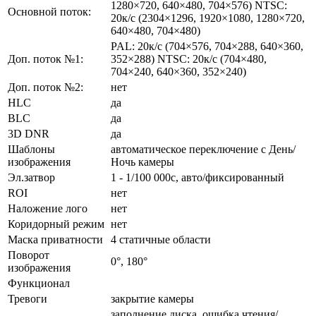
1280×720, 640×480, 704×576) NTSC:
Основной поток:
20к/c (2304×1296, 1920×1080, 1280×720,
640×480, 704×480)
PAL: 20к/c (704×576, 704×288, 640×360,
Доп. поток №1:
352×288) NTSC: 20к/c (704×480,
704×240, 640×360, 352×240)
Доп. поток №2:
нет
HLC
да
BLC
да
3D DNR
да
Шаблоны
автоматическое переключение с День/
изображения
Ночь камеры
Эл.затвор
1 - 1/100 000с, авто/фиксированный
ROI
нет
Наложение лого
нет
Коридорный режим
нет
Маска приватности
4 cтатичные области
Поворот
0°, 180°
изображения
Функционал
Тревоги
закрытие камеры
заполнение диска, ошибка чтения/