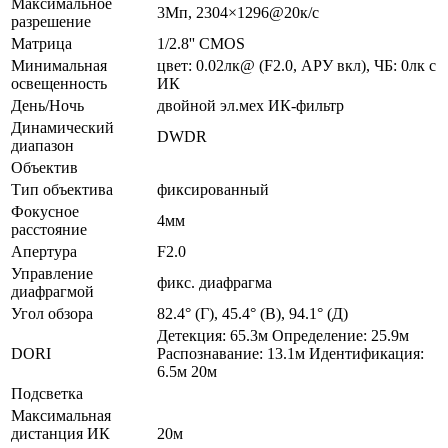
Максимальное
3Мп, 2304×1296@20к/c
разрешение
Матрица
1/2.8'' CMOS
Минимальная
цвет: 0.02лк@ (F2.0, АРУ вкл), ЧБ: 0лк с
освещенность
ИК
День/Ночь
двойной эл.мех ИК-фильтр
Динамический
DWDR
диапазон
Объектив
Тип объектива
фиксированный
Фокусное
4мм
расстояние
Апертура
F2.0
Управление
фикс. диафрагма
диафрагмой
Угол обзора
82.4° (Г), 45.4° (В), 94.1° (Д)
Детекция: 65.3м Определение: 25.9м
DORI
Распознавание: 13.1м Идентификация:
6.5м 20м
Подсветка
Максимальная
дистанция ИК
20м