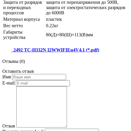
Защита от разрядов
защита от перенапряжения до 500В,
и переходных
защита от электростатических разрядов
процессов
до 6000В
Материал корпуса
пластик
Вес нетто
0.22кг
Габариты
80(Д)×80(Ш)×113(В)мм
устройства
2492 TC-H332N I2WWIFIEu4V4.1 (*.pdf)
Отзывы (
0
)
Оставить
отзыв
Имя
E-mail
Отзыв