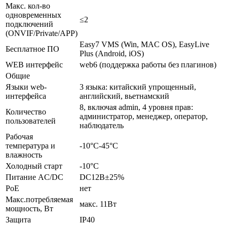
Макс. кол-во
одновременных
≤2
подключений
(ONVIF/Private/APP)
Easy7 VMS (Win, MAC OS), EasyLive
Бесплатное ПО
Plus (Android, iOS)
WEB интерфейс
web6 (поддержка работы без плагинов)
Общие
Языки web-
3 языка: китайский упрощенный,
интерфейса
английский, вьетнамский
8, включая admin, 4 уровня прав:
Количество
администратор, менеджер, оператор,
пользователей
наблюдатель
Рабочая
температура и
-10°С-45°С
влажность
Холодный старт
-10°С
Питание AC/DC
DC12В±25%
PoE
нет
Макс.потребляемая
макс. 11Вт
мощность, Вт
Защита
IP40