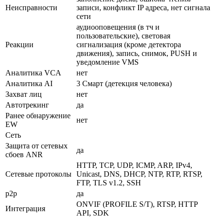
Неисправности
записи, конфликт IP адреса, нет сигнала
сети
аудиооповещения (в тч и
пользовательские), световая
Реакции
сигнализация (кроме детектора
движения), запись, снимок, PUSH и
уведомление VMS
Аналитика VCA
нет
Аналитика AI
3 Смарт (детекция человека)
Захват лиц
нет
Автотрекинг
да
Ранее обнаружение
нет
EW
Сеть
Защита от сетевых
да
сбоев ANR
HTTP, TCP, UDP, ICMP, ARP, IPv4,
Сетевые протоколы
Unicast, DNS, DHCP, NTP, RTP, RTSP,
FTP, TLS v1.2, SSH
p2p
да
ONVIF (PROFILE S/T), RTSP, HTTP
Интеграция
API, SDK