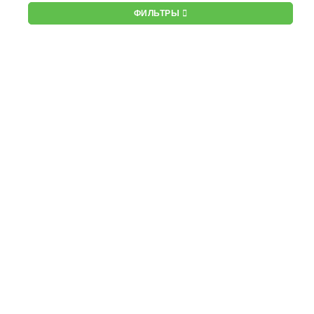
ФИЛЬТРЫ
NEW
TC-C320N
3 490 руб.
Spec:I3/E/Y/2.8mm
1 300
руб.
NEW
TC-C321N
3 490 руб.
Spec:I3/E/Y/2.8mm
1 300
руб.