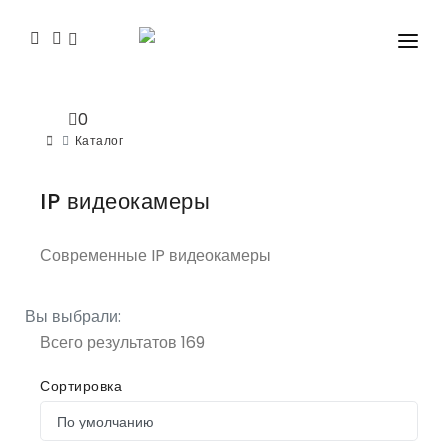
КАТАЛОГ
0
СЕМИНАРЫ
Каталог
ПРОГРАММНОЕ ОБЕСПЕЧЕНИЕ
IP видеокамеры
СЕРВИС
Современные IP видеокамеры
КОНТАКТЫ И ГДЕ КУПИТЬ?
КАТАЛОГ PDF 2025
Вы выбрали:
Всего результатов
169
БЛОГ
Сортировка